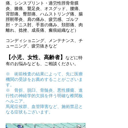
痛、シンスプリント・過労性脛骨骨膜
炎、膝痛、鵞足炎、オスグッド、腰痛、
背部痛、臀部痛、ハムストリング痛、腸
脛靭帯炎、肩の痛み、疲労感、ゴルフ
肘・テニス肘、手首の痛み、頚部痛、肉
離れ、捻挫、成長痛、瘢痕組織など）
コンディショニング、メンテナンス、チ
ューニング、疲労抜きなど
【小児、女性、高齢者】
などに特
有のお悩みなども、ご相談ください。
※ 術前検査の結果によって、先に医療
機関の受診をお薦めすることがございま
す。
​※ 骨折、脱臼、骨髄炎、悪性腫瘍、進
行性の神経学的欠損を伴う明確な椎間板
ヘルニア、
馬尾症候群、血管障害など、施術禁忌と
なる症状もございます。