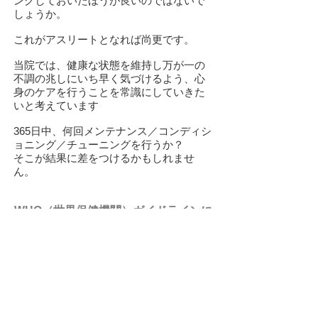
ングしておいたほうが良いのではないで
しょうか。
これがアスリートとなれば尚更です。
当院では、健康な状態を維持し万が一の
不調の兆しにいち早く気づけるよう、心
身のケアを行うことを常識にしていきた
いと考えています
365日中、何回メンテナンス／コンディシ
ョニング／チューニングを行うか？
​そこが結果に差をつけるかもしれませ
ん。
WHO（世界保健機関）ガイドラインに
よるカイロプラクティックの定義等
【カイロプラクティックの定義】
神経筋骨格系の障害とそれが及ぼす健
康全般への影響を診断、治療、予防す
る専門職であり、関節アジャストメン