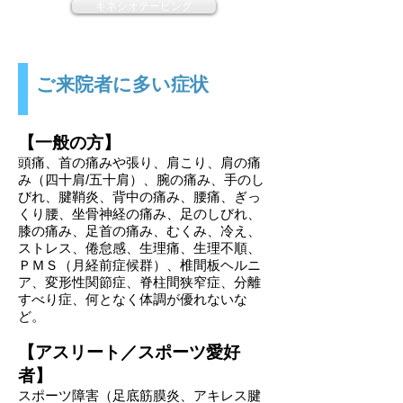
キネシオテーピング
ご来院者に多い症状
【一般の方】
頭痛、首の痛みや張り、肩こり、肩の痛
み（四十肩/五十肩）、腕の痛み、手のし
びれ、腱鞘炎、背中の痛み、腰痛、ぎっ
くり腰、坐骨神経の痛み、足のしびれ、
膝の痛み、足首の痛み、むくみ、冷え、
ストレス、倦怠感、生理痛、生理不順、
ＰＭＳ（月経前症候群）、椎間板ヘルニ
ア、変形性関節症、脊柱間狭窄症、分離
すべり症、何となく体調が優れないな
ど。
【アスリート／スポーツ愛好
者】
スポーツ障害（足底筋膜炎、アキレス腱